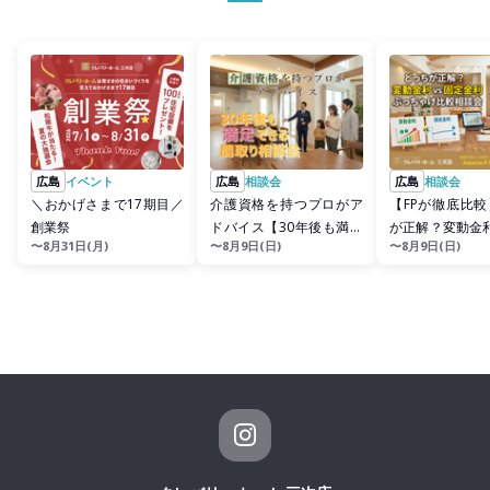
広島
イベント
広島
相談会
広島
相談会
＼おかげさまで17期目／
介護資格を持つプロがア
【FPが徹底比
創業祭
ドバイス【30年後も満足
が正解？変動金利 
〜8月31日(月)
〜8月9日(日)
〜8月9日(日)
できる間取り相談会】
金利 ぶっちゃ
会