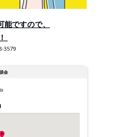
可能ですので、
！
3579
談会
日)
1