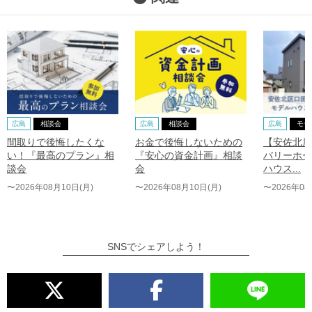
広島
相談会
広島
相談会
広島
モデ
間取りで後悔したくな
お金で後悔しないための
【安佐北店
い！『最高のプラン』相
『安心の資金計画』相談
バリーホー
談会
会
ハウス...
〜2026年08月10日(月)
〜2026年08月10日(月)
〜2026年08
SNSでシェアしよう！