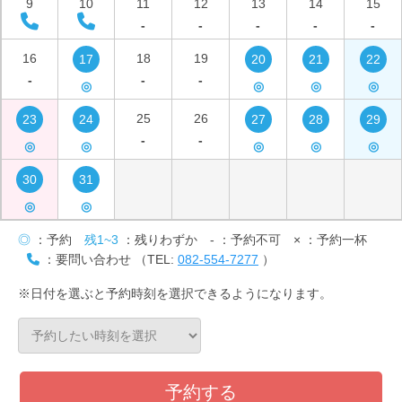
9
10
11
12
13
14
15
-
-
-
-
-
16
18
19
17
20
21
22
-
-
-
◎
◎
◎
◎
25
26
23
24
27
28
29
-
-
◎
◎
◎
◎
◎
30
31
◎
◎
◎
：予約
残1~3
：残りわずか
-
：予約不可
×
：予約一杯
：要問い合わせ （TEL:
082-554-7277
）
※日付を選ぶと予約時刻を選択できるようになります。
予約する