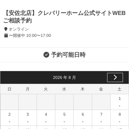
【安佐北店】クレバリーホーム公式サイトWEB
ご相談予約
オンライン
〜開催中 10:00〜17:00
予約可能日時
2026
年
8
月
日
月
火
水
木
金
土
1
-
2
3
4
5
6
7
8
-
-
-
-
-
-
-