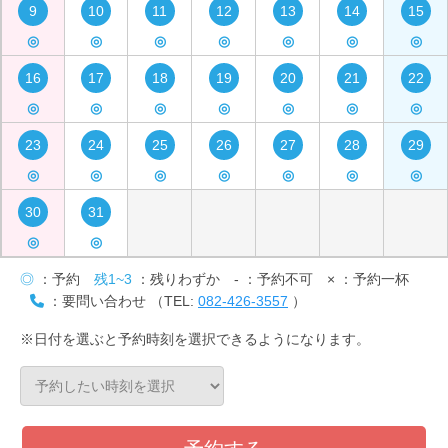
9
10
11
12
13
14
15
◎
◎
◎
◎
◎
◎
◎
16
17
18
19
20
21
22
◎
◎
◎
◎
◎
◎
◎
23
24
25
26
27
28
29
◎
◎
◎
◎
◎
◎
◎
30
31
◎
◎
◎
：予約
残1~3
：残りわずか
-
：予約不可
×
：予約一杯
：要問い合わせ （TEL:
082-426-3557
）
※日付を選ぶと予約時刻を選択できるようになります。