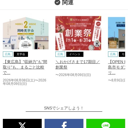
関連
広島
見学会
広島
イベント
広島
モデ
【東広島】"収納力"も"間
＼おかげさまで17期目／
【OPEN 
取り"も、まるごと比較
創業祭
島市モダン
で...
リ...
〜2026年08月09日(日)
2026年08月08日(土)〜2026
〜8月9日(日)
年08月09日(日)
SNSでシェアしよう！