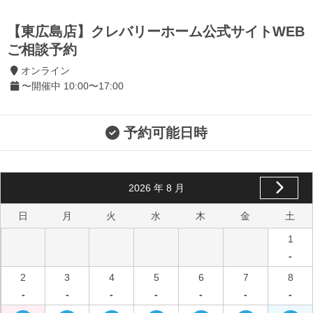
【東広島店】クレバリーホーム公式サイトWEB
ご相談予約
オンライン
〜開催中 10:00〜17:00
予約可能日時
2026
年
8
月
日
月
火
水
木
金
土
1
-
2
3
4
5
6
7
8
-
-
-
-
-
-
-