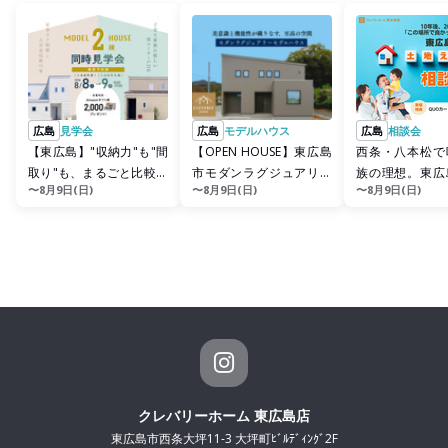
広島
見学会
広島
モデルハウス
広島
相談会
【東広島】"収納力"も"間
【OPEN HOUSE】東広島
西条・八本松で
取り"も、まるごと比較で
市モダンラグジュアリー
族の理想。東広
〜8月9日(日)
〜8月9日(日)
〜8月9日(日)
きる 2棟同時見学会
ハウス
地えらび」相談
特典あり🍀
クレバリーホーム 東広島店
東広島市西条大坪11-3 大坪町ﾋﾞﾙﾃﾞｨﾝｸﾞ2F