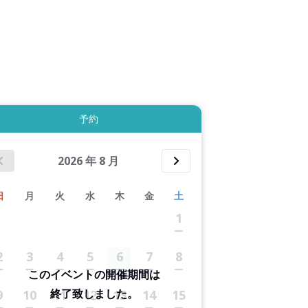
4件すべて表示する
予約
2026
年
8
月
日
月
火
水
木
金
土
1
2
3
4
5
6
7
8
このイベントの開催期間は
終了致しました。
9
10
11
12
13
14
15