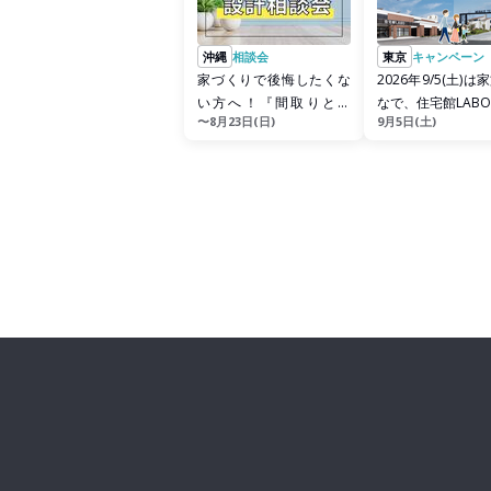
沖縄
相談会
東京
キャンペーン
家づくりで後悔したくな
2026年9/5(土)
い方へ！『間取りと設
なで、住宅館LAB
〜8月23日(日)
9月5日(土)
計』相談会
う！