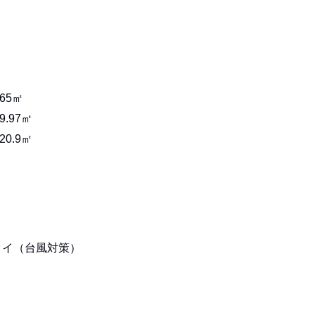
65㎡
97㎡
0.9㎡
タイ（台風対策）