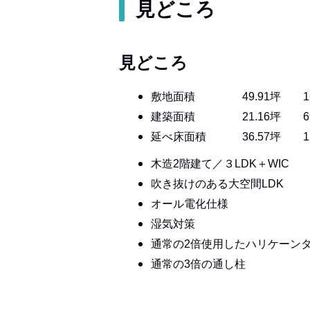
見どころ
見どころ
敷地面積 49.91坪 1
建築面積 21.16坪 69.
延べ床面積 36.57坪 12
木造2階建て／３LDK＋WIC
吹き抜けのある大空間LDK
オール電化仕様
湿気対策
通常の2倍使用したハリケーン
通常の3倍の通し柱