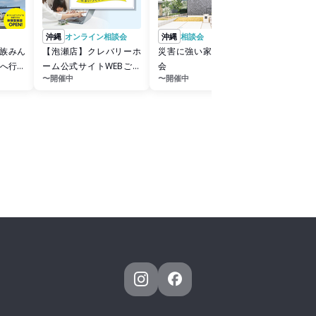
沖縄
オンライン相談会
沖縄
相談会
沖縄
相談
は家族みん
【泡瀬店】クレバリーホ
災害に強い家づくり相談
【泡瀬店
Oへ行こ
ーム公式サイトWEBご相
会
ーム公式
〜開催中
〜開催中
〜開催中
談予約
約