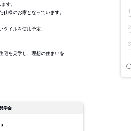
します。
1
た仕様のお家となっています。
2
いタイルを使用予定、
3
住宅を見学し、理想の住まいを
見学会
日)