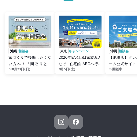
沖縄
相談会
東京
キャンペーン
沖縄
相談会
家づくりで後悔したくな
2026年9/5(土)は家族みん
【泡瀬店】クレ
い方へ！『間取りと設
なで、住宅館LABOへ行こ
ーム公式サイト
〜8月23日(日)
9月5日(土)
〜開催中
計』相談会
う！
約