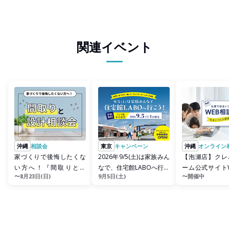
関連イベント
沖縄
相談会
東京
キャンペーン
沖縄
オンライン
家づくりで後悔したくな
2026年9/5(土)は家族みん
【泡瀬店】クレ
い方へ！『間取りと設
なで、住宅館LABOへ行こ
ーム公式サイト
〜8月23日(日)
9月5日(土)
〜開催中
計』相談会
う！
談予約