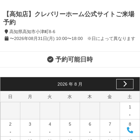
【高知店】クレバリーホーム公式サイトご来場
予約
高知県高知市小津町8-6
〜2026年08月31日(月) 10:00〜18:00 ※日によって異なります
予約可能日時
2026
年
8
月
日
月
火
水
木
金
土
1
-
2
3
4
5
6
7
8
-
-
-
-
-
-