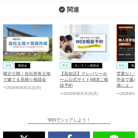
関連
高知
相談会
高知
オンライン相談会
高知
無人
限定公開！自社所有土地
【高知店】クレバリーホ
営業なしで
で建てる見積り相談会
ーム公式サイトWEBご相
学会で暮ら
談予約
感じよ...
〜2026年08月31日(月)
〜2026年08月31日(月)
〜2026年09
SNSでシェアしよう！