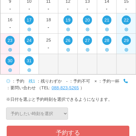
9
10
11
12
13
14
15
-
-
-
-
-
-
-
16
18
17
19
20
21
22
-
-
◎
◎
◎
◎
◎
25
23
24
26
27
28
29
-
◎
◎
◎
◎
◎
◎
30
31
◎
◎
◎
：予約
残1
：残りわずか
-
：予約不可
×
：予約一杯
：要問い合わせ （TEL:
088-823-5265
）
※日付を選ぶと予約時刻を選択できるようになります。
予約する