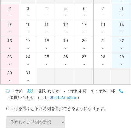
2
3
4
5
6
7
8
-
-
-
-
-
-
-
9
10
11
12
13
14
15
-
-
-
-
-
-
-
16
17
18
19
20
21
22
-
-
-
-
-
-
-
23
24
25
26
27
28
29
-
-
-
-
-
-
-
30
31
-
-
◎
：予約
残1
：残りわずか
-
：予約不可
×
：予約一杯
：要問い合わせ （TEL:
088-823-5265
）
※日付を選ぶと予約時刻を選択できるようになります。