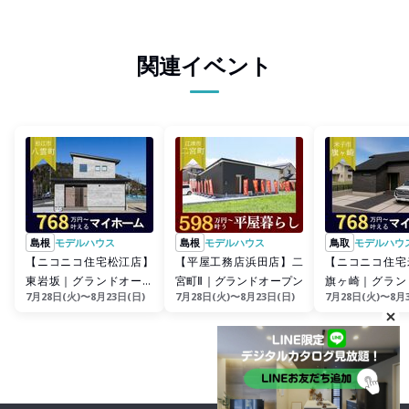
関連イベント
島根
モデルハウス
島根
モデルハウス
鳥取
モデルハウ
【ニコニコ住宅松江店】
【平屋工務店浜田店】二
【ニコニコ住宅
東岩坂｜グランドオープ
宮町Ⅱ｜グランドオープン
旗ヶ崎｜グラン
7月28日(火)〜8月23日(日)
7月28日(火)〜8月23日(日)
7月28日(火)〜8月
ン
ン