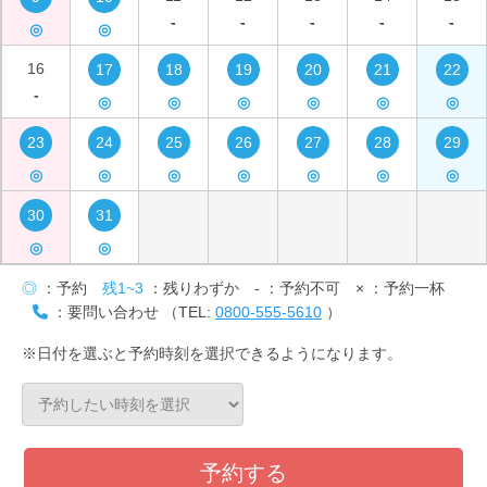
-
-
-
-
-
◎
◎
16
17
18
19
20
21
22
-
◎
◎
◎
◎
◎
◎
23
24
25
26
27
28
29
◎
◎
◎
◎
◎
◎
◎
30
31
◎
◎
◎
：予約
残1~3
：残りわずか
-
：予約不可
×
：予約一杯
：要問い合わせ （TEL:
0800-555-5610
）
※日付を選ぶと予約時刻を選択できるようになります。
予約する