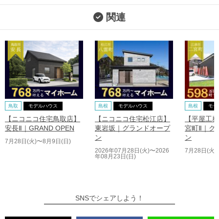
関連
鳥取
モデルハウス
島根
モデルハウス
島根
モデ
【ニコニコ住宅鳥取店】
【ニコニコ住宅松江店】
【平屋工務
安長Ⅱ｜GRAND OPEN
東岩坂｜グランドオープ
宮町Ⅱ｜グ
ン
ン
7月28日(火)〜8月9日(日)
2026年07月28日(火)〜2026
7月28日(火)
年08月23日(日)
SNSでシェアしよう！