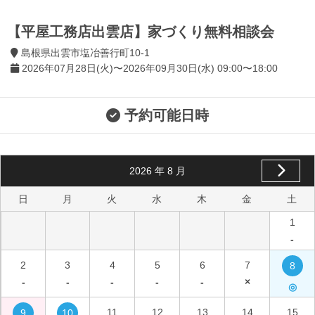
【平屋工務店出雲店】家づくり無料相談会
島根県出雲市塩冶善行町10-1
2026年07月28日(火)〜2026年09月30日(水) 09:00〜18:00
予約可能日時
2026
年
8
月
日
月
火
水
木
金
土
1
-
2
3
4
5
6
7
8
-
-
-
-
-
×
◎
11
12
13
14
15
9
10