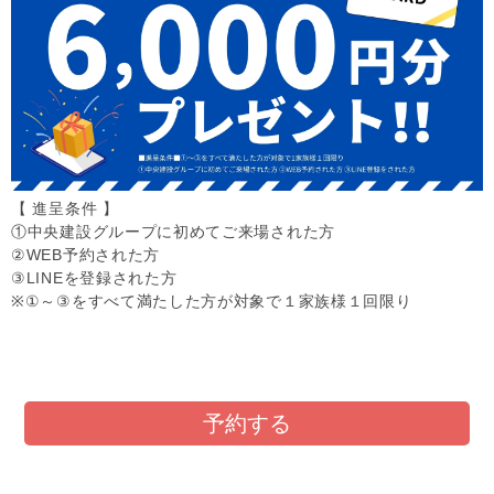
【 進呈条件 】
①中央建設グループに初めてご来場された方
②WEB予約された方
③LINEを登録された方
※①～③をすべて満たした方が対象で１家族様１回限り
予約する