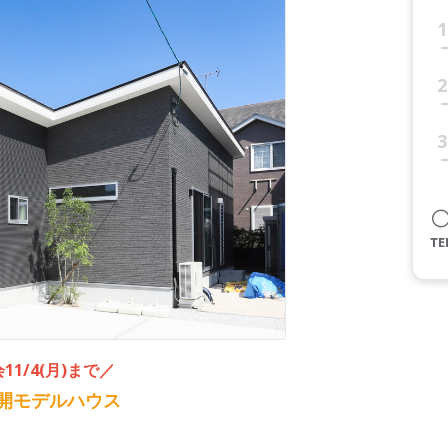
1
2
3
1/4(月)まで／
開モデルハウス