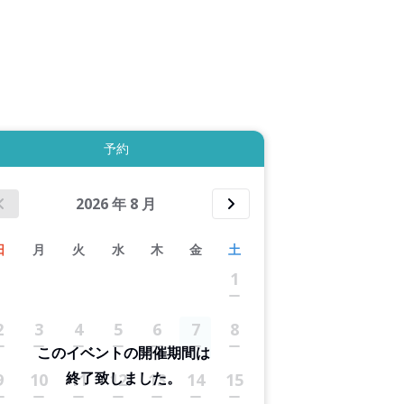
拡大表示する
予約
2026
年
8
月
日
月
火
水
木
金
土
1
2
3
4
5
6
7
8
このイベントの開催期間は
終了致しました。
9
10
11
12
13
14
15