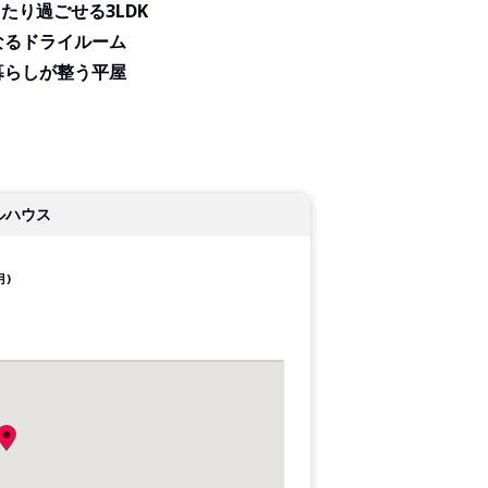
たり過ごせる3LDK
なるドライルーム
暮らしが整う平屋
ルハウス
月)