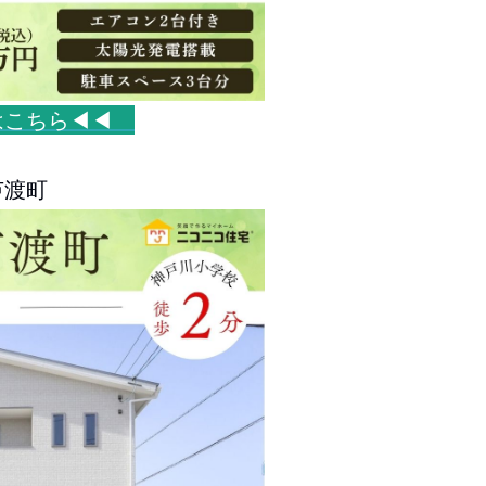
はこちら◀◀
芦渡町