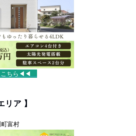
はこちら◀◀
エリア 】
川町富村