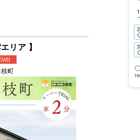
1
2
雲エリア 】
3
W!!
白枝町