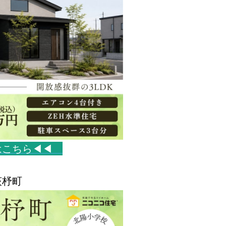
はこちら◀◀
荻杼町