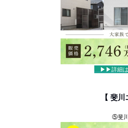
▶▶詳細
【 斐川
⑤斐