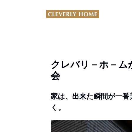
クレバリ－ホ－ム
会
家は、出来た瞬間が一番
く。