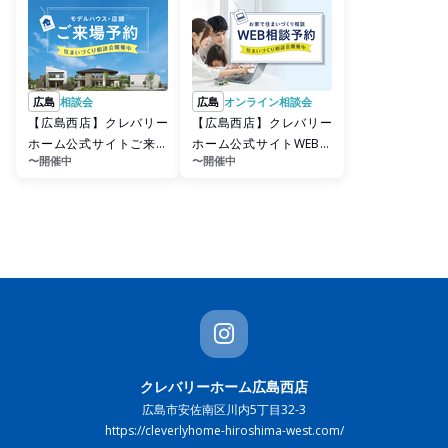
広島
相談会
広島
オンライン相談会
【広島西店】クレバリー
【広島西店】クレバリー
ホーム公式サイトご来場
ホーム公式サイトWEBご
〜開催中
〜開催中
予約
相談予約
クレバリーホーム広島西店
広島市安佐南区川内5丁目32-3
https://cleverlyhome-hiroshima-west.com/