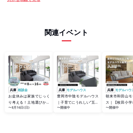
関連イベント
兵庫
相談会
兵庫
モデルハウス
兵庫
モデルハウ
お盆休みは家族でじっく
豊岡市中陰モデルハウス
朝来市和田山モ
り考える！土地選びから
｜子育てにうれしい“五荘
ス｜【枚田小学
〜8月16日(日)
〜開催中
〜開催中
資金・間取りまでまとめ
小学校区”で暮らす 機能美
毎日を愉しむ、
て解決家...
ハ...
の家見学...