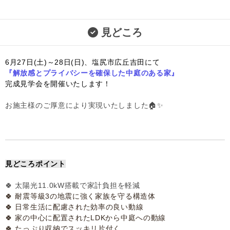
見どころ
6月27日(土)～28日(日)、
塩尻市広丘吉田にて
『解放感とプライバシーを確保した中庭のある家』
完成見学会を開催いたします！
お施主様のご厚意により実現いたしました🏠✨
見どころポイント
🍀 太陽光11.0kW搭載で家計負担を軽減
🍀 耐震等級3の地震に強く家族を守る構造体
🍀 日常生活に配慮された効率の良い動線
🍀 家の中心に配置されたLDKから中庭への動線
🍀 たっぷり収納でスッキリ片付く