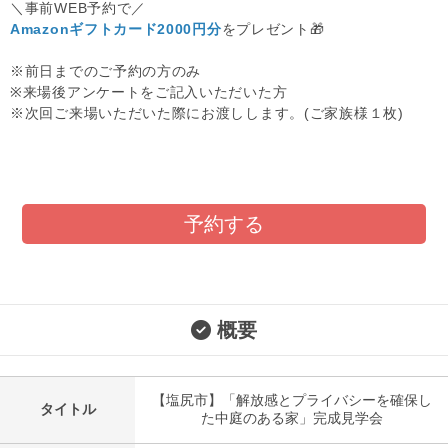
＼事前WEB予約で／
Amazonギフトカード2000円分
をプレゼント🎁
※前日までのご予約の方のみ
※来場後アンケートをご記入いただいた方
※次回ご来場いただいた際にお渡しします。(ご家族様１枚)
予約する
概要
【塩尻市】「解放感とプライバシーを確保し
タイトル
た中庭のある家」完成見学会