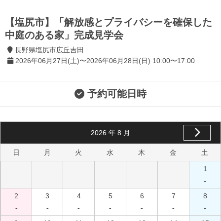
【塩尻市】「解放感とプライバシーを確保した
中庭のある家」完成見学会
長野県塩尻市広丘吉田
2026年06月27日(土)〜2026年06月28日(日) 10:00〜17:00
予約可能日時
2026
年
8
月
日
月
火
水
木
金
土
1
-
2
3
4
5
6
7
8
-
-
-
-
-
-
-