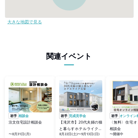
大きな地図で見る
関連イベント
岩手
相談会
岩手
完成見学会
岩手
オンライン
注文住宅設計相談会
【滝沢市】20代夫婦の猫
〈無料〉住宅オ
と暮らすホテルライクな
相談会
〜8月31日(月)
8月22日(土)〜9月13日(日)
〜開催中
家