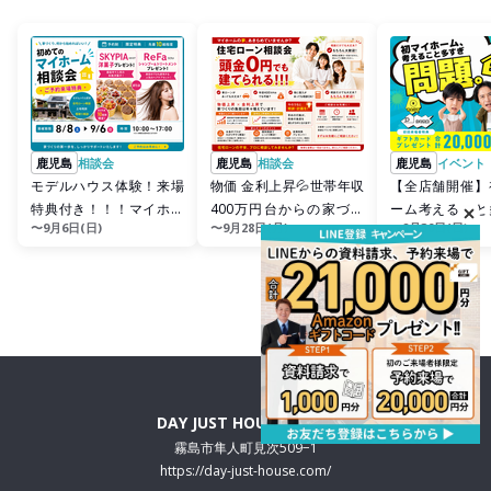
鹿児島
相談会
鹿児島
相談会
鹿児島
イベント
モデルハウス体験！来場
物価 金利上昇💦世帯年収
【全店舗開催】
特典付き！！！マイホー
400万円台からの家づく
ーム考えること
〜9月6日(日)
〜9月28日(月)
〜8月30日(日)
ム相談会
り！ローン相談会開催
題。
DAY JUST HOUSE 霧島店
霧島市隼人町見次509−1
https://day-just-house.com/