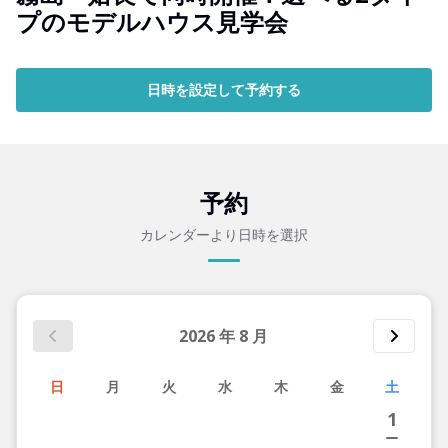
プのモデルハウス見学会
日時を設定して予約する
予約
カレンダーより日時を選択
2026
年
8
月
日
月
火
水
木
金
土
1