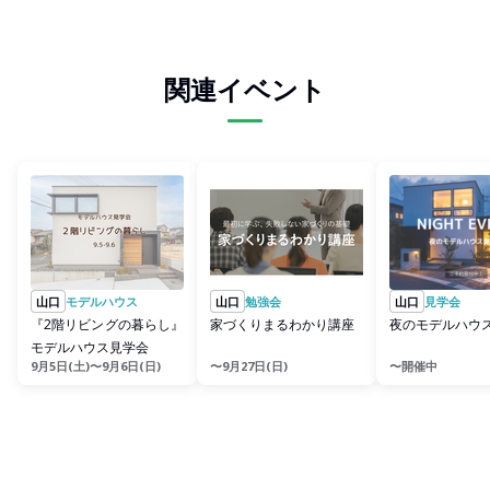
関連イベント
山口
モデルハウス
山口
勉強会
山口
見学会
『2階リビングの暮らし』
家づくりまるわかり講座
夜のモデルハウ
モデルハウス見学会
9月5日(土)〜9月6日(日)
〜9月27日(日)
〜開催中