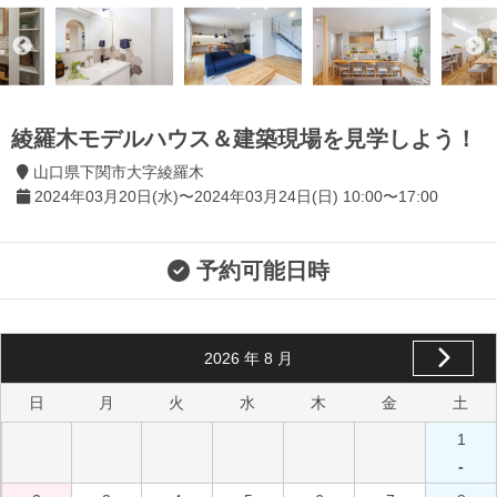
綾羅木モデルハウス＆建築現場を見学しよう！
山口県下関市大字綾羅木
2024年03月20日(水)〜2024年03月24日(日) 10:00〜17:00
予約可能日時
2026
年
8
月
日
月
火
水
木
金
土
1
-