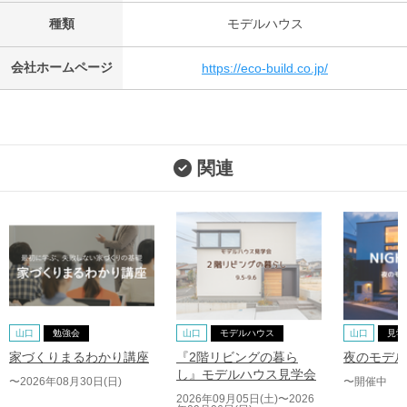
種類
モデルハウス
会社ホームページ
https://eco-build.co.jp/
関連
山口
勉強会
山口
モデルハウス
山口
見学
家づくりまるわかり講座
『2階リビングの暮ら
夜のモデル
し』モデルハウス見学会
〜2026年08月30日(日)
〜開催中
2026年09月05日(土)〜2026