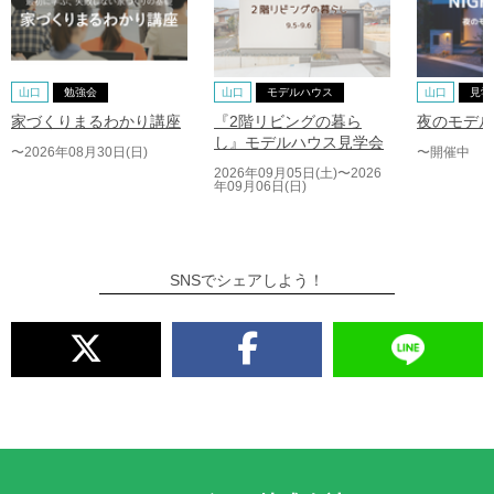
山口
勉強会
山口
モデルハウス
山口
見学
家づくりまるわかり講座
『2階リビングの暮ら
夜のモデル
し』モデルハウス見学会
〜2026年08月30日(日)
〜開催中
2026年09月05日(土)〜2026
年09月06日(日)
SNSでシェアしよう！