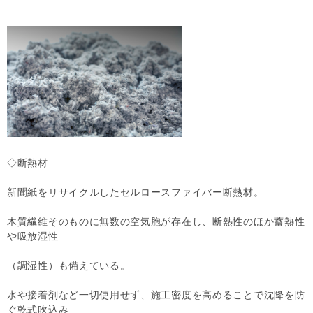
◇断熱材
新聞紙をリサイクルしたセルロースファイバー断熱材。
木質繊維そのものに無数の空気胞が存在し、断熱性のほか蓄熱性
や吸放湿性
（調湿性）も備えている。
水や接着剤など一切使用せず、施工密度を高めることで沈降を防
ぐ乾式吹込み