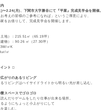
案内
15(土)〜2.24(月)、下関市大字勝谷にて『平屋』完成見学会を開催。
をお考えの皆様のご参考になれば」というご厚意により、
の家をお借りして、完成見学会を開催します。
地）：215.51㎡（65.19坪）
物）：90.26 ㎡（27.30坪）
.33W/㎡K
9㎠/㎡
イント □
で広がりのあるリビング
まるリビングはハイサイドライトから明るい光が差し込む。
の畳スペースでゴロゴロ
を読んだりゲームをしたり仕事が出来る場所。
えるようにちょっと小上がりにして
話を楽しむ。