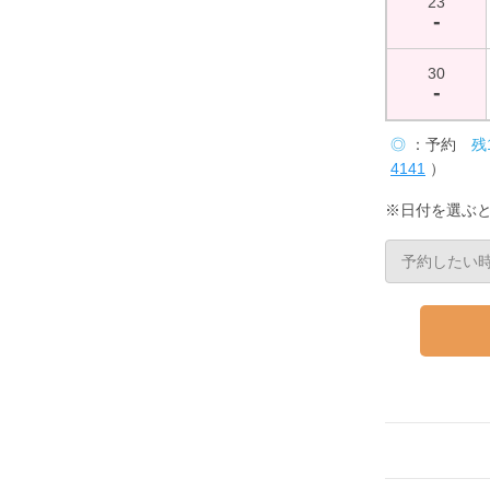
23
-
30
-
◎
：予約
残
4141
）
※日付を選ぶ