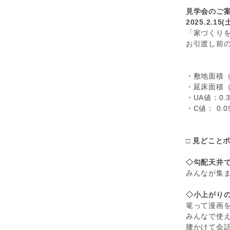
見学会のご
2025.2.
「家づくり
お引渡し前
・敷地面積（土
・延床面積（建
・UA値：0
・C値： 0.0
□ 見どことポ
◇勾配天井
みんなが集
◇小上がり
篭って漫画
みんなで使
腰かけて会