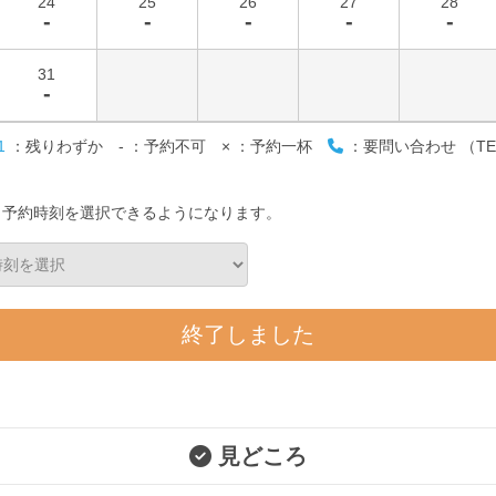
24
25
26
27
28
-
-
-
-
-
31
-
1
：残りわずか
-
：予約不可
×
：予約一杯
：要問い合わせ （TE
と予約時刻を選択できるようになります。
終了しました
見どころ