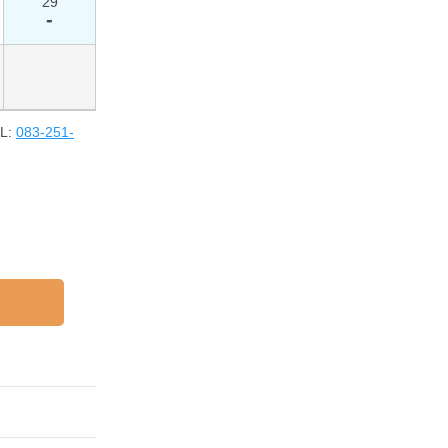
29
-
L:
083-251-