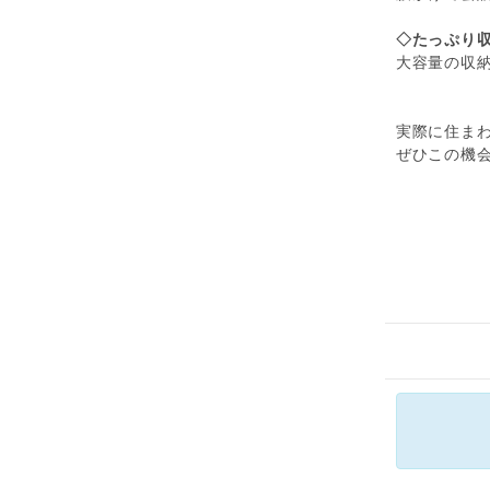
◇たっぷり
大容量の収
実際に住ま
ぜひこの機