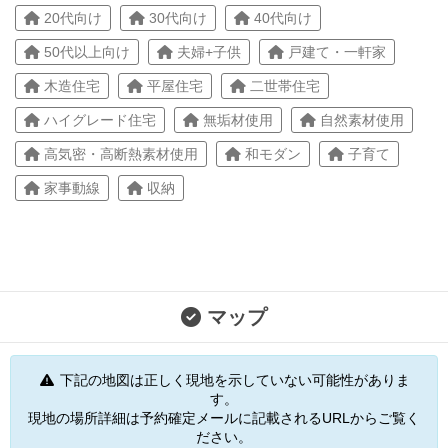
20代向け
30代向け
40代向け
50代以上向け
夫婦+子供
戸建て・一軒家
木造住宅
平屋住宅
二世帯住宅
ハイグレード住宅
無垢材使用
自然素材使用
高気密・高断熱素材使用
和モダン
子育て
家事動線
収納
マップ
下記の地図は正しく現地を示していない可能性がありま
す。
現地の場所詳細は予約確定メールに記載されるURLからご覧く
ださい。