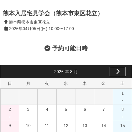
熊本入居宅見学会（熊本市東区花立）
熊本県熊本市東区花立
2026年04月05日(日) 10:00〜17:00
予約可能日時
2026
年
8
月
日
月
火
水
木
金
土
1
-
2
3
4
5
6
7
8
-
-
-
-
-
-
-
9
10
11
12
13
14
15