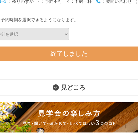
1~3
：残りわずか
-
：予約不可
×
：予約一杯
：要問い合わせ （T
）
と予約時刻を選択できるようになります。
終了しました
見どころ