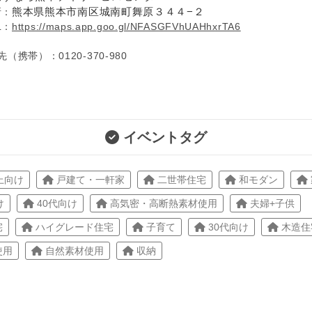
熊本県熊本市南区城南町舞原３４４−２
：
：
https://maps.app.goo.gl/NFASGFVhUAHhxrTA6
（携帯）：0120-370-980
イベントタグ
上向け
戸建て・一軒家
二世帯住宅
和モダン
け
40代向け
高気密・高断熱素材使用
夫婦+子供
宅
ハイグレード住宅
子育て
30代向け
木造住
使用
自然素材使用
収納