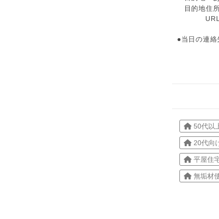
目的地住所
URL
●当日の連絡先
50代以
20代向
平屋住
無垢材