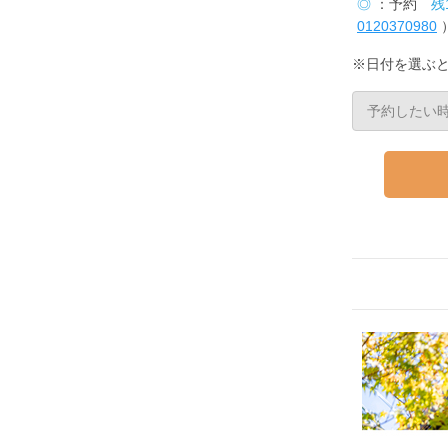
◎
：予約
残
0120370980
※日付を選ぶ