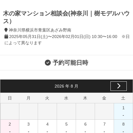
木の家マンション相談会(神奈川｜樹モデルハウ
ス）
神奈川県横浜市青葉区あざみ野南
2025年05月31日(土)〜2026年02月01日(日) 10:30〜16:00 ※日
によって異なります
予約可能日時
2026
年
8
月
日
月
火
水
木
金
土
1
-
2
3
4
5
6
7
8
-
-
-
-
-
-
-