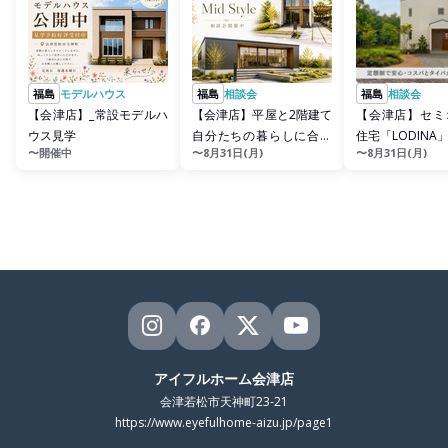
福島
モデルハウス
福島
相談会
福島
相談会
【会津店】_常設モデルハ
【会津店】平屋と2階建て
【会津店】セミ
ウス見学
自分たちの暮らしに合う
住宅「LODINA
〜開催中
〜8月31日(月)
〜8月31日(月)
のは？Mid Style相談会
アイフルホーム会津店
会津若松市天神町23-21
https://www.eyefulhome-aizu.jp/page1