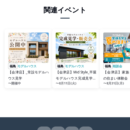
関連イベント
福島
モデルハウス
福島
モデルハウス
福島
相談会
【会津店】_常設モデルハ
【会津店】Mid Style_平屋
【会津店】家族
ウス見学
モデルハウス完成見学・
の住まい体験会
〜開催中
〜8月11日(火)
〜8月31日(月)
販売会