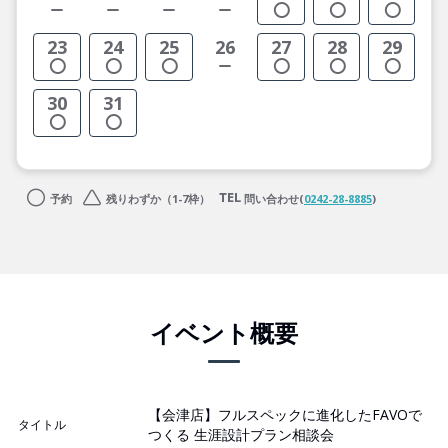
23
24
25
26
27
28
29
30
31
予約
残りわずか（1-7枠）
問い合わせ(
0242-28-8885
)
イベント概要
【会津店】フルスペックに進化したFAVOで
タイトル
つくる 生涯設計プラン相談会