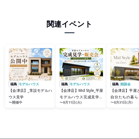
関連イベント
福島
モデルハウス
福島
モデルハウス
福島
相談会
【会津店】_常設モデルハ
【会津店】Mid Style_平屋
【会津店】平屋
ウス見学
モデルハウス完成見学・
自分たちの暮ら
〜開催中
〜8月11日(火)
〜8月31日(月)
販売会
のは？Mid Styl