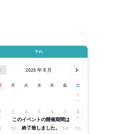
5件すべて表示する
予約
2026
年
8
月
日
月
火
水
木
金
土
1
2
3
4
5
6
7
8
このイベントの開催期間は
終了致しました。
9
10
11
12
13
14
15