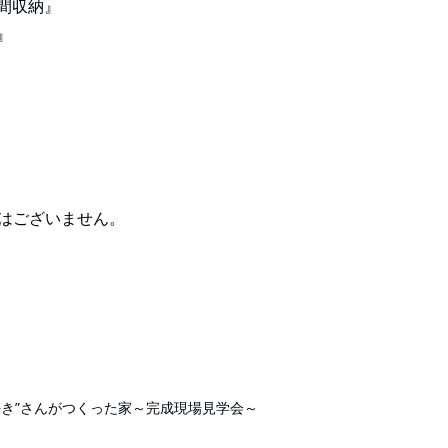
間収納』
』
ではございません。
好き”さんがつくった家～完成現場見学会～