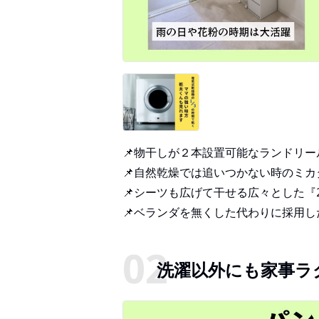
📌物干しが２本設置可能なランドリー
📌自然乾燥では追いつかない時のミ
📌シーツも広げて干せる広々とした『
📌ベランダを無くした代わりに採用
洗濯以外にも家事ラ