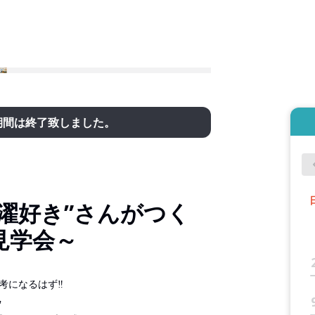
期間は終了致しました。
濯好き”さんがつく
見学会～
参考になるはず‼
☘