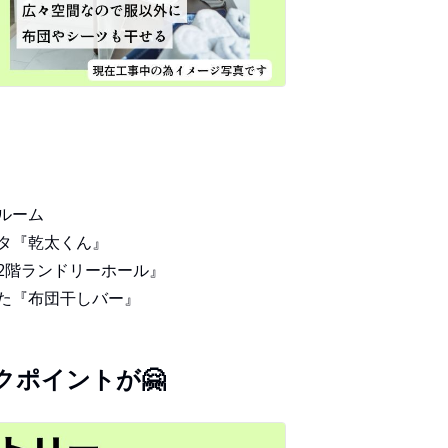
ルーム
カタ『乾太くん』
2階ランドリーホール』
した『布団干しバー』
クポイントが🤗