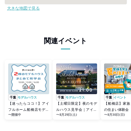
大きな地図で見る
関連イベント
千葉
モデルハウス
千葉
モデルハウス
千葉
イベント
【迷ったらココ！】アイ
【土曜日限定】夜のモデ
【船橋店】家族
フルホーム船橋店モデル
ルハウス見学会｜アイフ
の住まい体験会
〜開催中
〜8月29日(土)
〜8月30日(日)
ハウス ２棟同時見学会
ルホーム船橋店