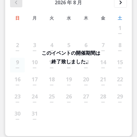
2026
年
8
月
日
月
火
水
木
金
土
1
2
3
4
5
6
7
8
このイベントの開催期間は
終了致しました。
9
10
11
12
13
14
15
16
17
18
19
20
21
22
23
24
25
26
27
28
29
30
31