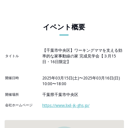
イベント概要
【千葉市中央区】ワーキングママを支える効
率的な家事動線の家 完成見学会【３月15
タイトル
日・16日限定】
2025年03月15日(土)〜2025年03月16日(日)
開催日時
10:00〜18:00
千葉県千葉市中央区
開催場所
会社ホームページ
https://www.lixil-jk-ghs.jp/