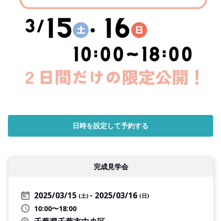
日時を設定して予約する
完成見学会
2025/03/15
2025/03/16
(土)
(日)
10:00〜18:00