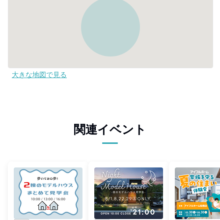
大きな地図で見る
関連イベント