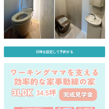
日時を設定して予約する