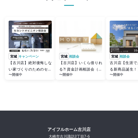
宮城
キャンペーン
宮城
相談会
宮城
相談会
【古川店】絶対後悔しな
【古川店】いくら借りれ
古川店【生涯で
い家づくりのためのセカ
る?! 資金計画相談会（無
る新商品誕生！
〜開催中
〜開催中
〜開催中
ンドオピニオン相談会
料）
価格 "まるごと"
アイフルホーム古川店
大崎市古川諏訪3丁目7-6