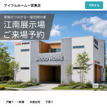
アイフルホーム一宮東店
予約する
1/1
戸建て・一軒家
木造住宅
子育て