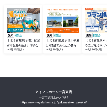
愛知
相談会
愛知
相談会
愛知
相談会
【北名古屋展示場】家族
【北名古屋展示場】平屋
【北名古屋展示
を守る夏の住まい体験会
と2階建てあなたの暮らし
るほど迷う家づ
〜8月10日(月)
〜8月10日(月)
〜8月10日(月)
に合うのはどちら？Mid
ッキリ整理！プ
S...
会
アイフルホーム一宮東店
一宮市浅野土井ノ内98
https://www.eyefulhome.jp/lp/kansei-kengakukai/