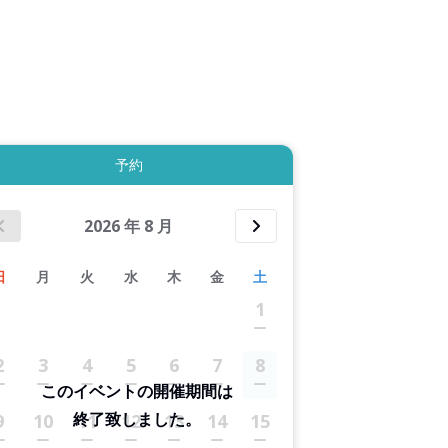
拡大表示する
予約
2026
年
8
月
日
月
火
水
木
金
土
1
2
3
4
5
6
7
8
このイベントの開催期間は
終了致しました。
9
10
11
12
13
14
15