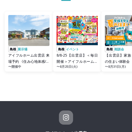
島根
展示場
島根
イベント
島根
相談会
アイフルホーム出雲店 来
8/8-25【出雲店】＜毎日
【出雲店】家族
場予約 《住み心地体感/モ
開催＞アイフルホームの
の住まい体験会
〜開催中
〜8月25日(火)
〜8月31日(月)
デルハウス/収納/性能/...
2026夏祭り (住み心...