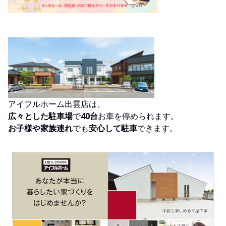
アイフルホーム出雲店は、
広々とした駐車場
で
40台
お車を停められます。
お子様や家族連れ
でも
安心して駐車
できます。