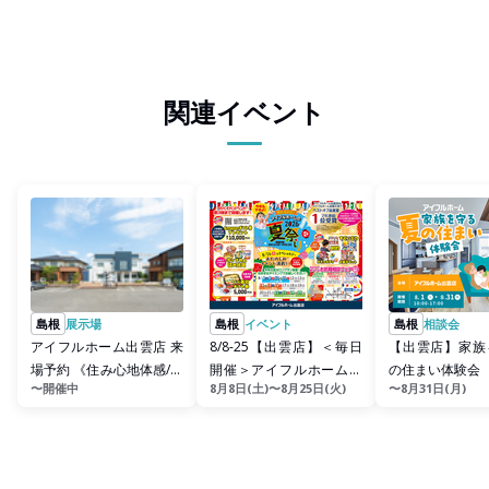
関連イベント
島根
展示場
島根
イベント
島根
相談会
アイフルホーム出雲店 来
8/8-25【出雲店】＜毎日
【出雲店】家族
場予約 《住み心地体感/モ
開催＞アイフルホームの
の住まい体験会
〜開催中
8月8日(土)〜8月25日(火)
〜8月31日(月)
デルハウス/収納/性能/...
2026夏祭り (住み心...