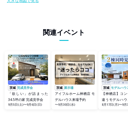
大きな地図で見る
関連イベント
茨城
完成見学会
茨城
展示場
茨城
モデルハウ
「欲しい」が詰まった
アイフルホーム神栖店 モ
【神栖店】コン
34.5坪の家 完成見学会
デルハウス来場予約
違うモデルハウ
9月5日(土)〜9月6日(日)
〜9月30日(水)
8月17日(月)〜9月
大公開