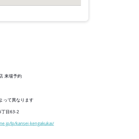
店 来場予約
日によって異なります
丁目63-2
e.jp/lp/kansei-kengakukai/