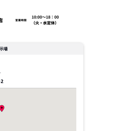
示場
す
2