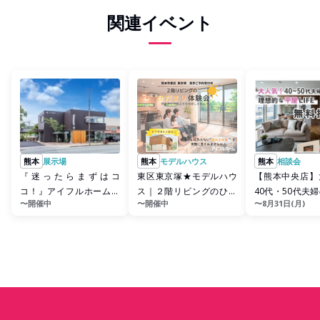
関連イベント
熊本
展示場
熊本
モデルハウス
熊本
相談会
『迷ったらまずはコ
東区東京塚★モデルハウ
【熊本中央店】
コ！』アイフルホーム熊
ス｜２階リビングのひだ
40代・50代夫
〜開催中
〜開催中
〜8月31日(月)
本中央店CLAMPY ★ 来場
まり体験会
な平屋ライフ提
予約