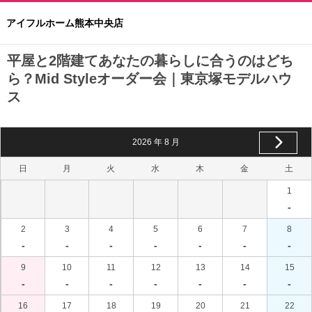
アイフルホーム熊本中央店
平屋と2階建てあなたの暮らしに合うのはどち
ら？Mid Styleオーダー会｜東京塚モデルハウ
ス
2026
年
8
月
日
月
火
水
木
金
土
1
-
2
3
4
5
6
7
8
-
-
-
-
-
-
-
9
10
11
12
13
14
15
-
-
-
-
-
-
-
16
17
18
19
20
21
22