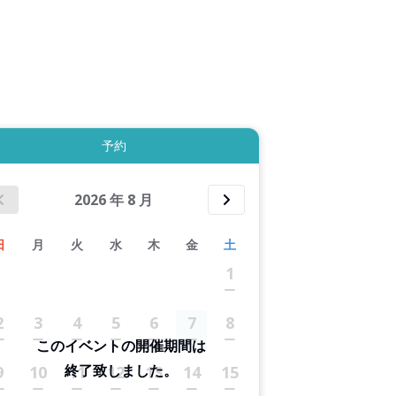
拡大表示する
予約
2026
年
8
月
日
月
火
水
木
金
土
1
2
3
4
5
6
7
8
このイベントの開催期間は
終了致しました。
9
10
11
12
13
14
15