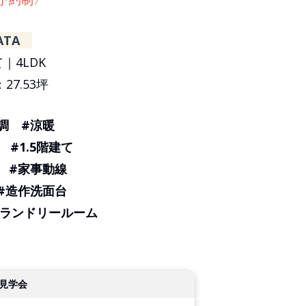
ATA
｜4LDK
27.53坪
調 #涼暖
 #1.5階建て
 #家事動線
#造作洗面台
#ランドリールーム
見学会