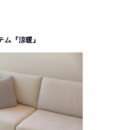
テム『涼暖』