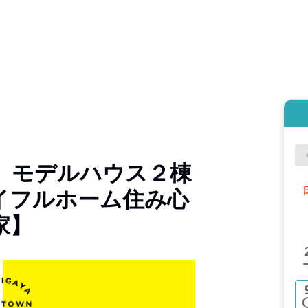
】モデルハウス２棟
イフルホーム住み心
家】