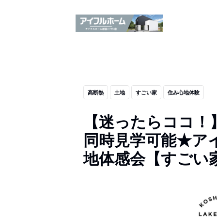
高断熱
土地
すごい家
住み心地体験
【迷ったらココ！
同時見学可能★ア
地体感会【すごい