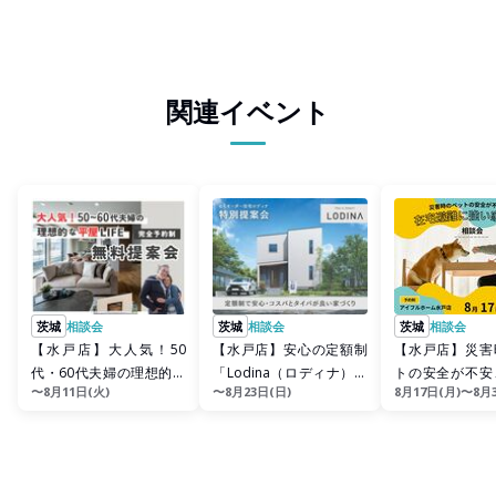
関連イベント
茨城
相談会
茨城
相談会
茨城
相談会
【水戸店】大人気！50
【水戸店】安心の定額制
【水戸店】災害
代・60代夫婦の理想的な
「Lodina（ロディナ）」
トの安全が不安
〜8月11日(火)
〜8月23日(日)
8月17日(月)〜8月
平屋ライフ提案会
説明会
避難に強い家 相