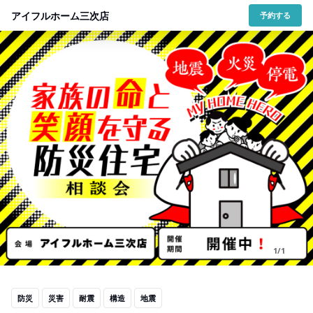
アイフルホーム三次店
予約する
1/1
防災
災害
耐震
構造
地震