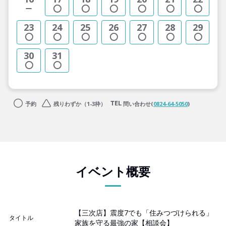
23
24
25
26
27
28
29
30
31
予約
残りわずか（1-3枠）
問い合わせ(
0824-64-5050
)
イベント概要
【三次店】震度7でも「住みつづけられる」
タイトル
家族を守る最強の家【相談会】