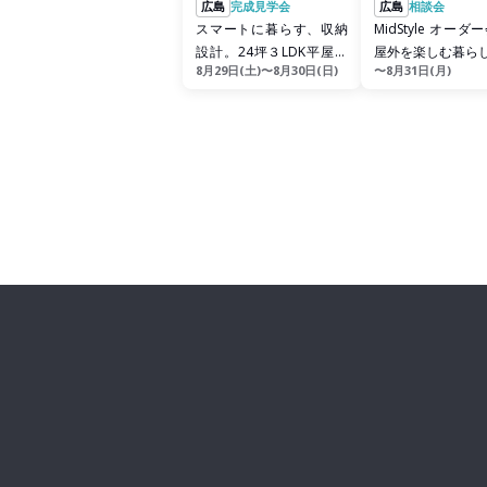
広島
完成見学会
広島
相談会
スマートに暮らす、収納
MidStyle オー
設計。24坪３LDK平屋完
屋外を楽しむ暮ら
8月29日(土)〜8月30日(日)
〜8月31日(月)
成見学会