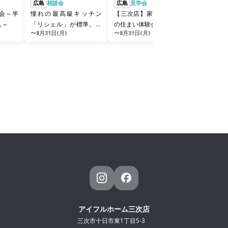
広島
相談会
広島
見学会
広島
展示
ダー会～半
憧れの最高級キッチン
【三次店】家族を守る夏
アイフルホ
し～
「リシェル」が標準。贅
の住まい体験会
デルハウ
〜8月31日(月)
〜8月31日(月)
〜開催中
沢な家
アイフルホーム三次店
三次市十日市東1丁目5-3