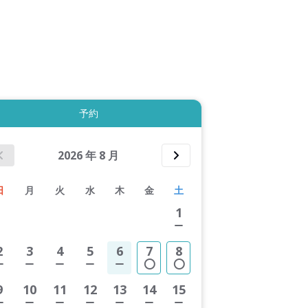
拡大表示する
予約
2026
年
8
月
日
月
火
水
木
金
土
1
2
3
4
5
6
7
8
9
10
11
12
13
14
15