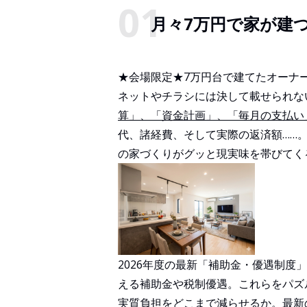
月々7万円で家が建
★会場限定★7万円台で建てたオーナ
ネットやチラシには決して載せられな
算」、「資金計画」、「毎月の支払い
代、諸経費、そして実際の返済額……
の家づくりがグッと現実味を帯びてく
2026年度の最新「補助金・優遇制度
える補助金や税制優遇。これらをパズ
実質負担をどこまで減らせるか。
最新