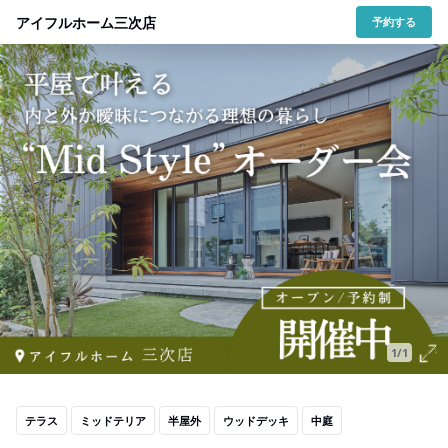
アイフルホーム三次店
予約する
1/1
テラス
ミッドテリア
半屋外
ウッドデッキ
中庭