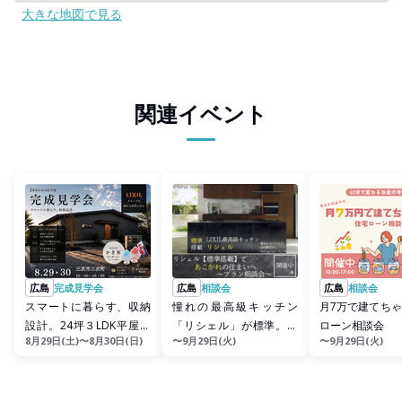
大きな地図で見る
関連イベント
広島
完成見学会
広島
相談会
広島
相談会
スマートに暮らす、収納
憧れの最高級キッチン
月7万で建てち
設計。24坪３LDK平屋完
「リシェル」が標準。贅
ローン相談会
8月29日(土)〜8月30日(日)
〜9月29日(火)
〜9月29日(火)
成見学会
沢な家