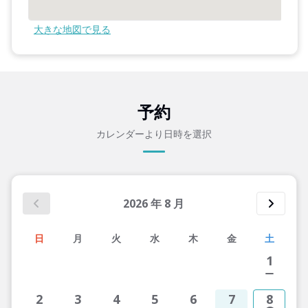
大きな地図で見る
予約
カレンダーより日時を選択
2026
年
8
月
日
月
火
水
木
金
土
1
2
3
4
5
6
7
8