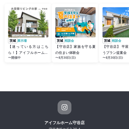
茨城
展示場
茨城
相談会
茨城
相談会
【迷っている方はこち
【守谷店】家族を守る夏
【守谷店】 平
ら！】アイフルホーム守
の住まい体験会
うプラン提案会
〜開催中
〜8月30日(日)
〜8月30日(日)
谷店 来場予約
アイフルホーム守谷店