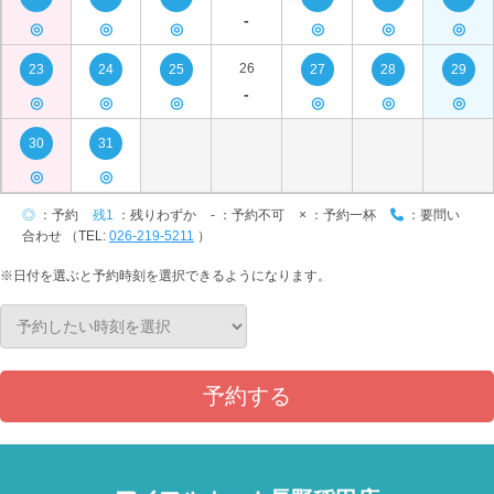
-
◎
◎
◎
◎
◎
◎
26
23
24
25
27
28
29
-
◎
◎
◎
◎
◎
◎
30
31
◎
◎
◎
：予約
残1
：残りわずか
-
：予約不可
×
：予約一杯
：要問い
合わせ （TEL:
026-219-5211
）
※日付を選ぶと予約時刻を選択できるようになります。
予約する