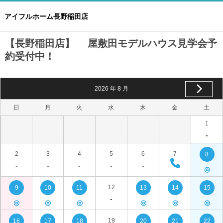
アイフルホーム長野稲田店
【長野稲田店】 屋敷田モデルハウス見学会予
約受付中！
2026
年
8
月
日
月
火
水
木
金
土
1
-
2
3
4
5
6
7
8
-
-
-
-
-
◎
12
9
10
11
13
14
15
-
◎
◎
◎
◎
◎
◎
19
16
17
18
20
21
22